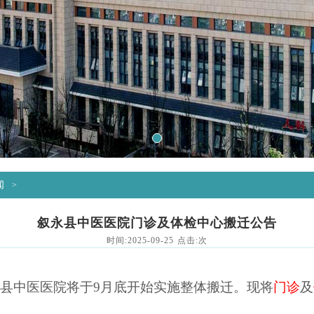
1
闻
>
叙永县中医医院门诊及体检中心搬迁公告
时间:2025-09-25 点击:
次
永县中医医院将
于
9月底开始实施
整体搬迁。现将
门诊
及