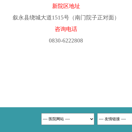
新院区地址
叙永县绕城大道
1515号（南门院子正对面）
咨询电话
0830-6222808