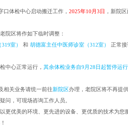
字口体检中心启动搬迁工作
，
2025年
10月3日
，新院区
，老院区将作如下临时调整：
（
319室）
和
胡德富主任中医师诊室（
312室）
正常接
体检中心
正常
运
行
，
其余体检业务自
9月28日起暂停运
及相关业务请统一前往
新院区
办理，老院区将不再提
有疑问，可现场咨询工作人员。
将以更优美的环境、更先进的设备、更优质的技术为您
解！