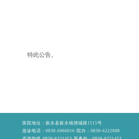
特此公告。
医院地址：叙永县叙永镇绕城路1515号
急诊电话：0830-6966016 院办：0830-6222808
咨询热线 0830-6221453 医务科：0830-6221453