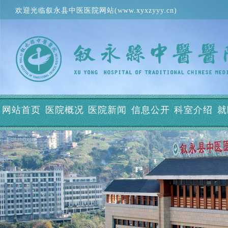
欢迎光临叙永县中医医院网站(www.xyxzyyy.cn)
网站首页
医院概况
医院新闻
信息公开
科室介绍
就