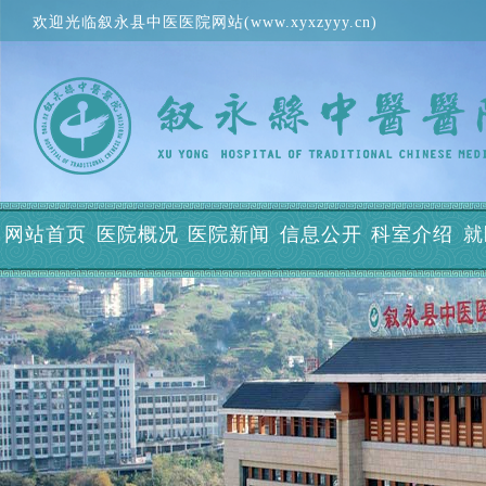
欢迎光临叙永县中医医院网站(www.xyxzyyy.cn)
网站首页
医院概况
医院新闻
信息公开
科室介绍
就