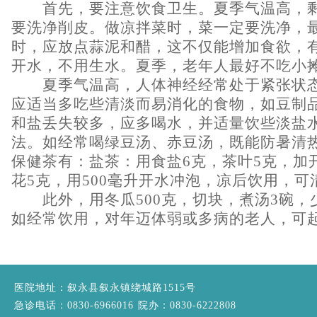
首先，要注意饮食卫生。夏季气温高，剩
要洗净削皮。做凉拌菜时，菜一定要洗净，
时，应放点蒜泥和醋，这不仅能增加食欲，
开水，不用生水。夏季，老年人最好不吃小
夏季气温高，人体神经经常处于紧张状态
应适当多吃些清淡而易消化的食物，如豆制
和盐丢失较多，应多喝水，并适量饮些淡盐
法。如经常喝绿豆汤、赤豆汤，既能防暑清
保健茶有：盐茶：用食盐
6
克，茶叶
5
克，加
花
5
克，用
500
毫升开水冲泡，凉后饮用，可
此外，用冬瓜
500
克，切块，煮汤
3
碗，
如经常饮用，对年迈体弱或多病的老人，可
医院地址：叙永县叙永镇绕城路1515号
急诊电话：0830-6966016 院办：0830-6222808