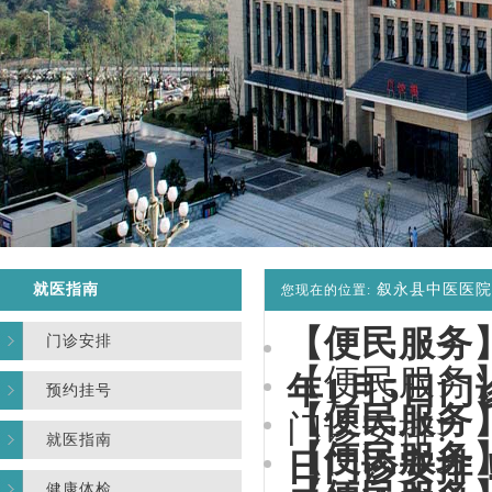
就医指南
叙永县中医医院
您现在的位置:
【便民服务】
门诊安排
【便民服务】
年1月5日门
预约挂号
【便民服务】
门诊安排!
就医指南
【便民服务】
日门诊安排
健康体检