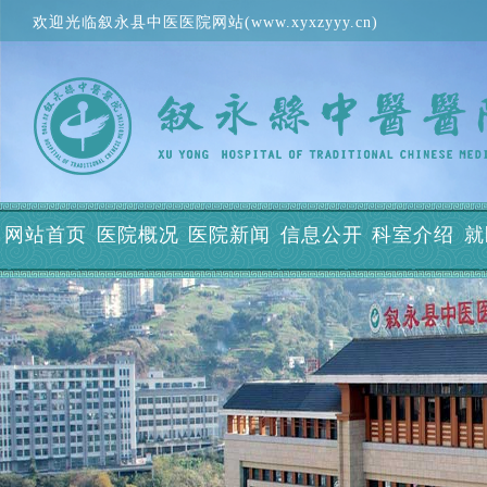
欢迎光临叙永县中医医院网站(www.xyxzyyy.cn)
网站首页
医院概况
医院新闻
信息公开
科室介绍
就