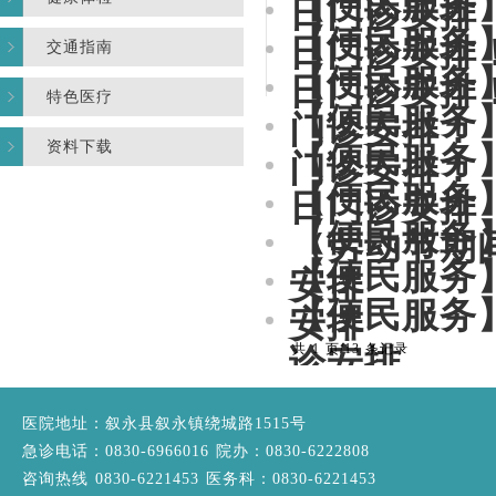
【便民服务】
日门诊安排
【便民服务】
日门诊安排
交通指南
【便民服务】
日门诊安排
特色医疗
【便民服务】
门诊安排！
资料下载
【便民服务】
门诊安排！
【便民服务】
日门诊安排
【便民服务】
（劳动节期
【便民服务】
安排
【便民服务】
安排
共 1 页/13 条记录
诊安排
医院地址：叙永县叙永镇绕城路1515号
急诊电话：0830-6966016 院办：0830-6222808
咨询热线 0830-6221453 医务科：0830-6221453