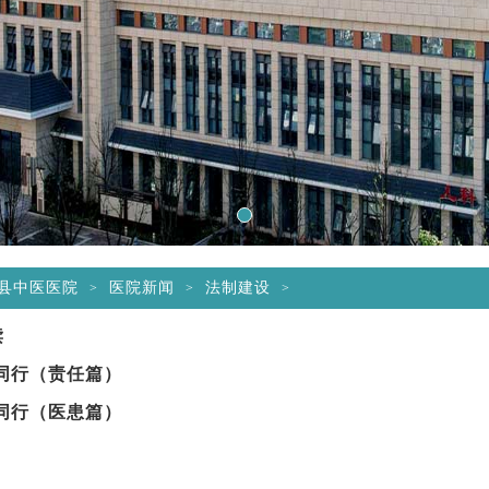
1
县中医医院
医院新闻
法制建设
>
>
>
读
同行（责任篇）
同行（医患篇）