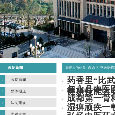
医院新闻
叙永县中医医院
您现在的位置:
药香里“比武
医院新闻
叙永县中医
健康技能大
媒体报道
成都第一骨
法制建设
湿痹顽疾一
党建专栏