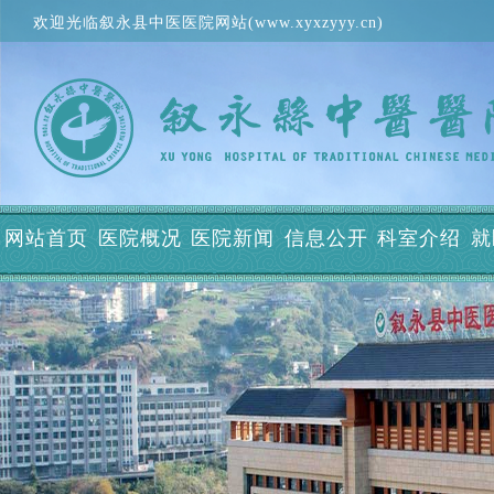
欢迎光临叙永县中医医院网站(www.xyxzyyy.cn)
网站首页
医院概况
医院新闻
信息公开
科室介绍
就