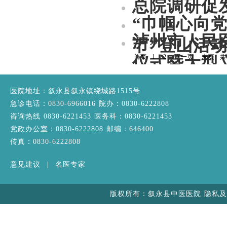
总院调研促
“巾帼心向
泸州市人民
节”登山活
首页
1
2
下一页
末页
仪式暨大型
医院地址：叙永县叙永镇绕城路1515号
急诊电话：0830-6966016 院办：0830-6222808
咨询热线 0830-6221453 医务科：0830-6221453
党政办公室：0830-6222808 邮编：646400
传真：0830-6222808
意见建议
|
名医专家
版权所有：叙永县中医医院 隐