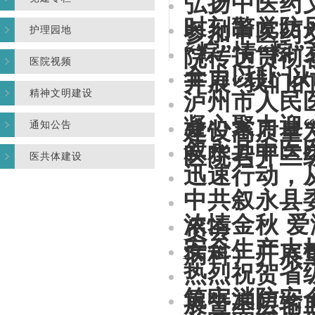
弘扬中医药
时刻警觉防
参加中医药
护理园地
“粽”情“
院传达贯彻
医院视频
全力以赴 
开展“我们的
精神文明建设
泸州市人民
凝心聚力迎
建设高质量
通知公告
叙永县中医医
医院召开三
医共体建设
迅速行动，
中共叙永县
浓情金秋 
员会
安全生产大
病科）开展
热烈祝贺省
筑牢消防安全
展暨基层输